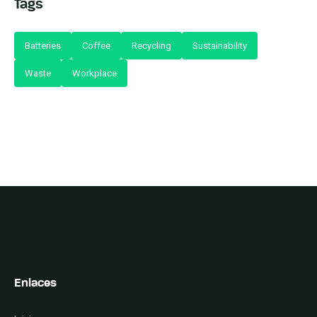
Tags
Batteries
Coffee
Recycling
Sustainability
Waste
Workplace
Enlaces